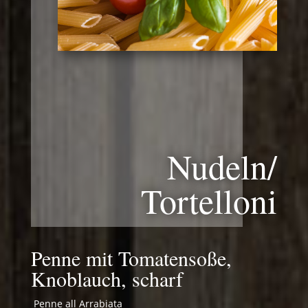
Nudeln/
Tortelloni
Penne mit Tomatensoße,
Knoblauch, scharf
Penne all Arrabiata